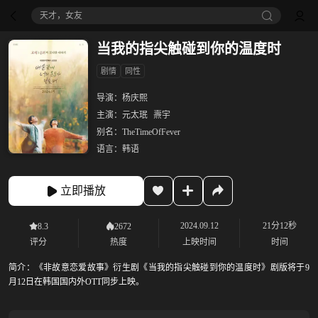
天才，女友
当我的指尖触碰到你的温度时
剧情
同性
导演：
杨庆熙
主演：
元太珉
燾宇
别名：
TheTimeOfFever
语言：
韩语
立即播放
2024.09.12
21分12秒
8.3
2672
评分
热度
上映时间
时间
简介：
《非故意恋爱故事》衍生剧《当我的指尖触碰到你的温度时》剧版将于9
月12日在韩国国内外OTT同步上映。