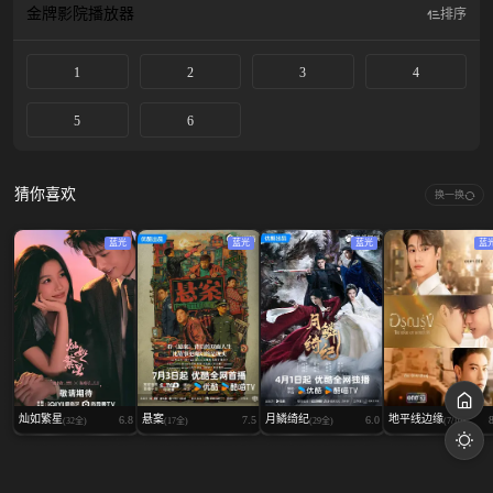
金牌影院
播放器
排序
1
2
3
4
5
6
猜你喜欢
换一换
蓝光
蓝光
蓝光
蓝
灿如繁星
悬案
月鳞绮纪
地平线边缘
6.8
7.5
6.0
(32全)
(17全)
(29全)
(7/10)