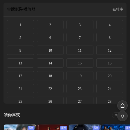
泰燊饰）、李万堂（黄志忠饰）、苏紫轩（李纯饰）、李成（朱亚文饰）、白依
梅（向涵之饰）、王天贵（吴樾饰）等人相识，共同塑造出了一群复杂立体、有
金牌影院
播放器
排序
血有肉的晚清传奇群像。
1
2
3
4
5
6
7
8
9
10
11
12
13
14
15
16
17
18
19
20
21
22
23
24
25
26
27
28
29
30
31
32
猜你喜欢
换一换
33
34
35
36
蓝光
蓝光
蓝光
蓝