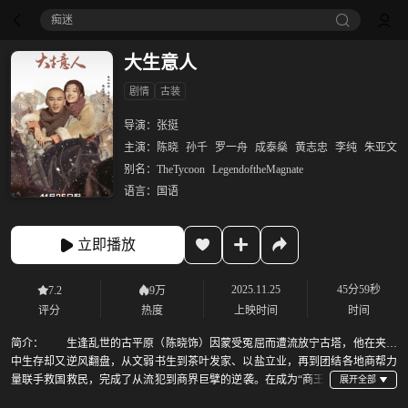
痴迷
大生意人
剧情
古装
导演：
张挺
主演：
陈晓
孙千
罗一舟
成泰燊
黄志忠
李纯
朱亚文
别名：
TheTycoon
LegendoftheMagnate
语言：
国语
立即播放
2025.11.25
45分59秒
7.2
9万
评分
热度
上映时间
时间
简介：
生逢乱世的古平原（陈晓饰）因蒙受冤屈而遭流放宁古塔，他在夹缝
中生存却又逆风翻盘，从文弱书生到茶叶发家、以盐立业，再到团结各地商帮力
量联手救国救民，完成了从流犯到商界巨擘的逆袭。在成为“商王”
的热血奋斗过程中，古平原与常玉儿（孙千饰）、李钦（罗一舟饰）、常四（成