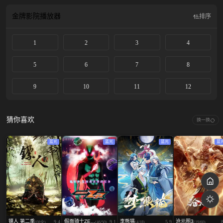
大規模な呪い合い「渋谷事変」が始まる―。 そして戦いは、史上最悪の術師・
加茂憲倫が仕組んだ殺し合い「死滅回游」へ。 「渋谷事変」を経て、魔窟と化
金牌影院
播放器
排序
す全国10の結界コロニー。 そんな大混乱の最中、虎杖の死刑執行役として特級
術師・乙骨憂太が立ちはだかる。 絶望の中で、なおも戦い続ける虎杖。 無情
1
2
3
4
にも、刃を向ける乙骨。 加速していく呪いの混沌。 同じ師を持つ虎杖と乙
骨、二人の死闘が始まる——
5
6
7
8
9
10
11
12
猜你喜欢
换一换
蓝光
蓝光
蓝光
蓝
镖人 第二季
假面骑士ZE...
李熊猫
沧元图3
9.4
9.1
5.9
(08全)
(46/50)
(4/18)
(19/60)