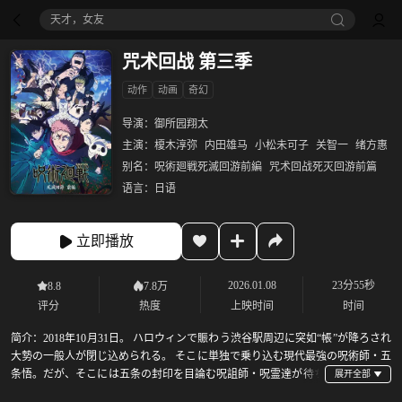
天才，女友
咒术回战 第三季
动作
动画
奇幻
导演：
御所园翔太
主演：
榎木淳弥
内田雄马
小松未可子
关智一
绪方惠
别名：
呪術廻戦死滅回游前編
咒术回战死灭回游前篇
语言：
日语
立即播放
2026.01.08
23分55秒
8.8
7.8万
评分
热度
上映时间
时间
简介：
2018年10月31日。 ハロウィンで賑わう渋谷駅周辺に突如“帳”が降ろされ
大勢の一般人が閉じ込められる。 そこに単独で乗り込む現代最強の呪術師・五
条悟。だが、そこには五条の封印を目論む呪詛師・呪霊達が待ち
構えていた。 渋谷に集結する虎杖悠仁ら、数多くの呪術師たち。 かつてない