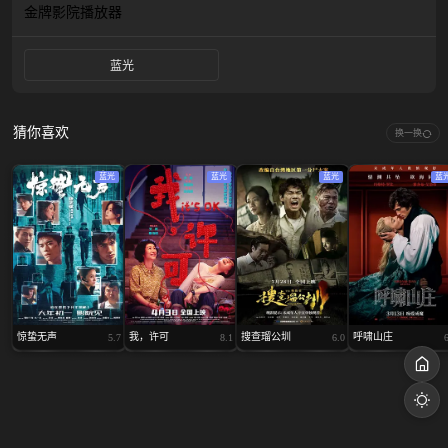
金牌影院
播放器
蓝光
猜你喜欢
换一换
蓝光
蓝光
蓝光
蓝
惊蛰无声
我，许可
搜查瑠公圳
呼啸山庄
5.7
8.1
6.0