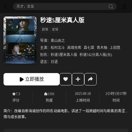
天才，女友
秒速5厘米真人版
剧情
爱情
导演：
奥山由之
主演：
松村北斗
高畑充希
森七菜
青木柚
上田悠
别名：
秒速5厘米真人版
秒速5公分真人版(台)
语言：
日语
立即播放
2025.09.18
2小时1分37秒
7.3
1191
评分
热度
上映时间
时间
简介：
改编自新海诚创作的同名动画电影，讲述了一段跨越时间与距离的青涩爱
情与成长故事。