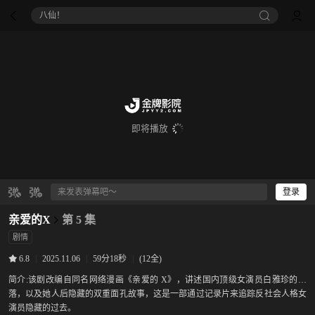
八仙！
即将播放
登录
亲爱的X
第 5 集
剧情
|
2025.11.06
|
59分18秒
|
(12全)
6.8
简介:
该剧改编自同名网络漫画《亲爱的 X》，讲述国内顶级女演员白雅珍的没
落，以及她人后隐藏的双重面孔故事，这是一部通过记录片来追踪反社会人格女
演员隐藏的过去。