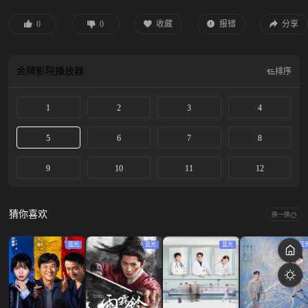
0
0
收藏
报错
分享
金牌影院
播放器
排序
1
2
3
4
5
6
7
8
9
10
11
12
猜你喜欢
换一换
蓝光
蓝光
蓝光
蓝